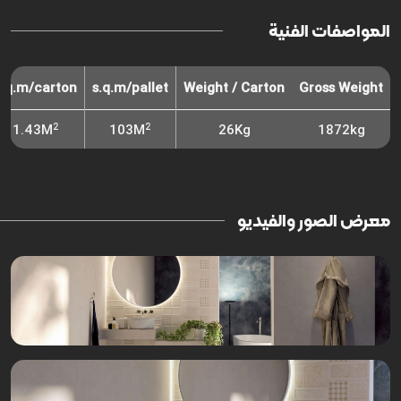
المواصفات الفنية
s.q.m/carton
s.q.m/pallet
Weight / Carton
Gross Weight
2
2
1.43M
103M
26Kg
1872kg
معرض الصور والفيديو