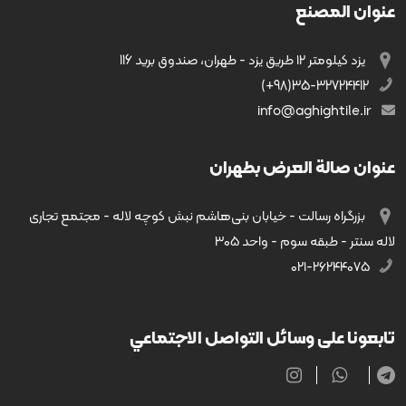
عنوان المصنع
يزد کیلومتر ۱۲ طریق يزد - طهران، صندوق بريد 116
35-32724412(98+)
info@aghightile.ir
عنوان صالة العرض بطهران
بزرگراه رسالت - خیابان بنی‌هاشم نبش کوچه لاله - مجتمع تجاری
لاله سنتر - طبقه سوم - واحد ۳۰۵
۰۲۱-۲۶۲۴۴۰۷۵
تابعونا على وسائل التواصل الاجتماعي