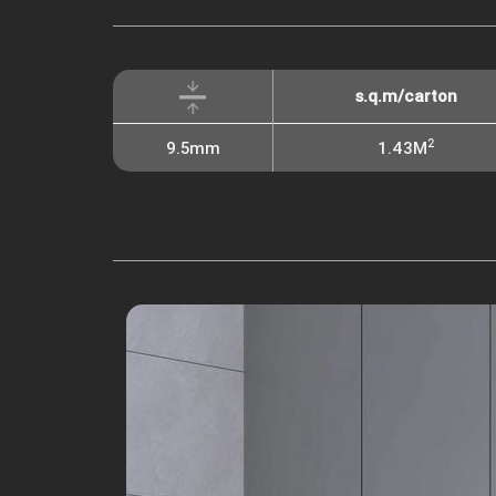
s.q.m/carton
2
9.5mm
1.43M