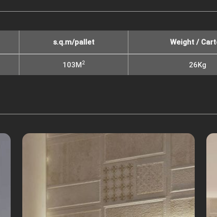
s.q.m/pallet
Weight / Car
2
103M
26Kg