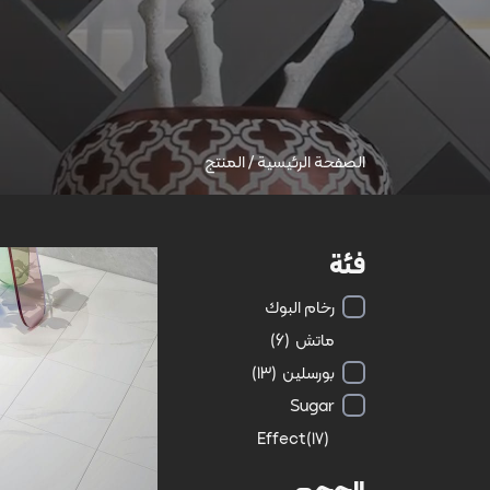
الصفحة الرئيسية
/
المنتج
فئة
رخام البوك
ماتش
(6)
بورسلين
(13)
Sugar
تئو | Teo | 30 × 30
Effect
(17)
الحجم