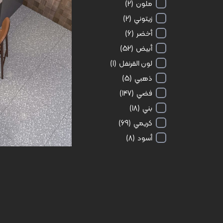
ملون
(2)
زيتوني
(2)
أخضر
(6)
أبيض
(52)
لون القرنفل
(1)
سالانتو | Salanto | 60 × 60
ذهبي
(5)
فضي
(147)
بني
(18)
كريمي
(69)
أسود
(8)
البرتقالي
(1)
مزجج
لمّاع
(50)
غير لامع
(146)