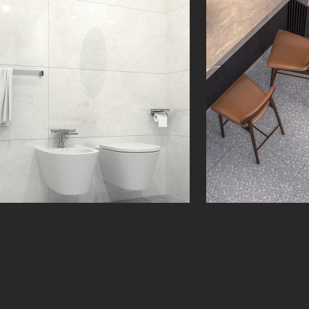
آرمیا | Armia | 60 × 120