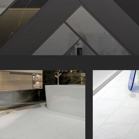
آونک | Avang | 30 × 30