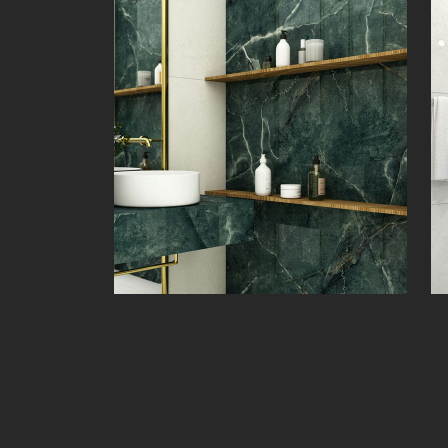
آدینبرگ | Adinberg | 60 × 120