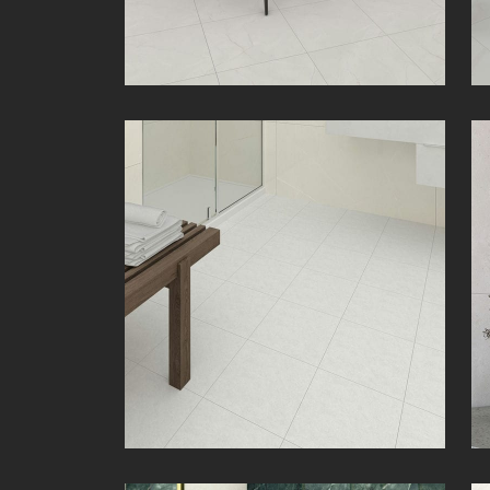
زاوا | Zava | 30 × 30