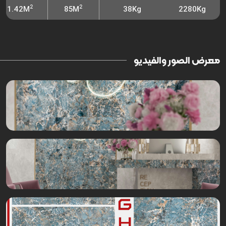
2
2
1.42M
85M
38Kg
2280Kg
معرض الصور والفيديو