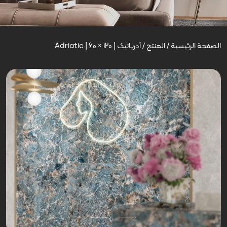
الصفحة الرئيسية
/
المنتج
/
آدریاتیک | Adriatic | 60 × 120