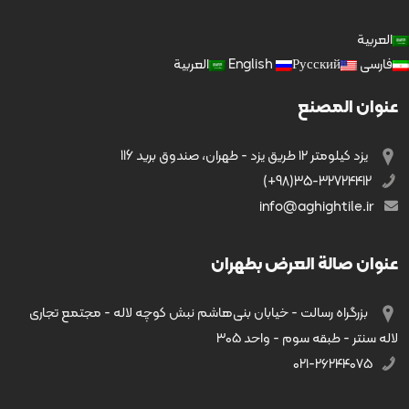
العربية
فارسی
Русский
English
العربية
عنوان المصنع
يزد کیلومتر ۱۲ طریق يزد - طهران، صندوق بريد 116
35-32724412(98+)
info@aghightile.ir
عنوان صالة العرض بطهران
بزرگراه رسالت - خیابان بنی‌هاشم نبش کوچه لاله - مجتمع تجاری
لاله سنتر - طبقه سوم - واحد ۳۰۵
۰۲۱-۲۶۲۴۴۰۷۵