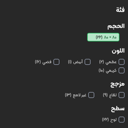
فئة
الحجم
(22)
80 × 80
اللون
عظمي
(2)
أبيض
(1)
فضي
(16)
كريمي
(10)
مزجج
لمّاع
(9)
غير لامع
(13)
سطح
لوح
(22)