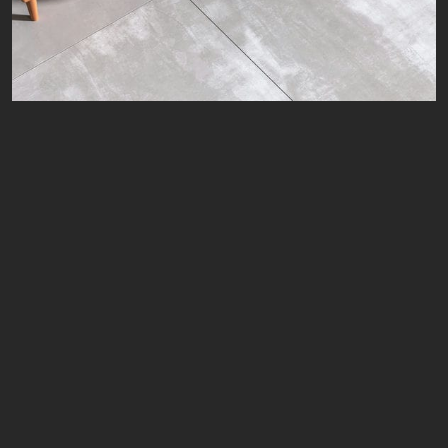
امی | Emmi | 80 × 80
خزال | Khazal | 80 × 80