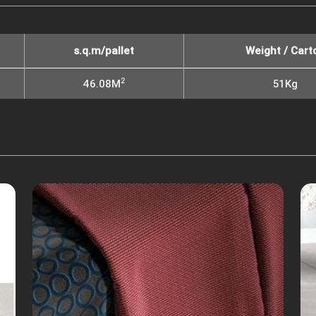
s.q.m/pallet
Weight / Cart
2
46.08M
51Kg