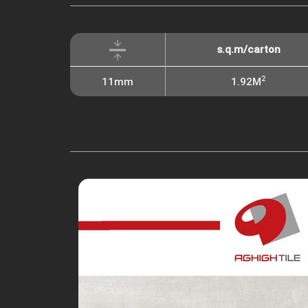
s.q.m/carton
2
11mm
1.92M