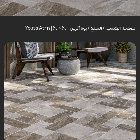
الصفحة الرئيسية
/
المنتج
/
یوتا آترین | Youta Atrin | 60 × 60