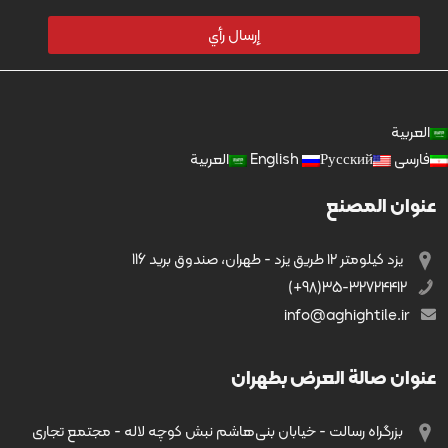
العربية
فارسی
Русский
English
العربية
عنوان المصنع
يزد کیلومتر ۱۲ طریق يزد - طهران، صندوق بريد 116
35-32724412(98+)
info@aghightile.ir
عنوان صالة العرض بطهران
بزرگراه رسالت - خیابان بنی‌هاشم نبش کوچه لاله - مجتمع تجاری