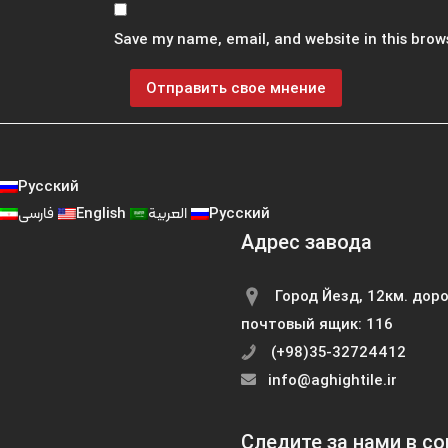
Save my name, email, and website in this brow
Русский
فارسی
English
العربية
Русский
Адрес завода
Город Йезд, 12км. доро
почтовый ящик: 116
(+98)35-32724412
info@aghightile.ir
Следите за нами в со