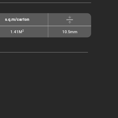
s.q.m/carton
2
1.41M
10.5mm