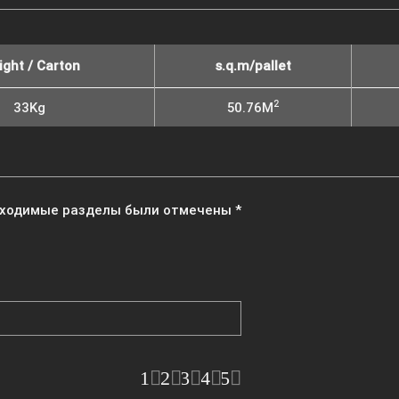
ght / Carton
s.q.m/pallet
2
33Kg
50.76M
ходимые разделы были отмечены
*
1
2
3
4
5