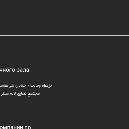
чного зала
مجتمع تجاری لاله سنتر -
омпании по