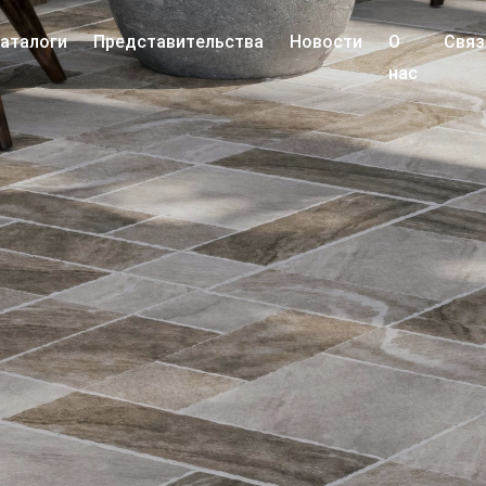
аталоги
Представительства
Новости
О
Связ
нас