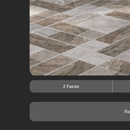
2 Faces
По