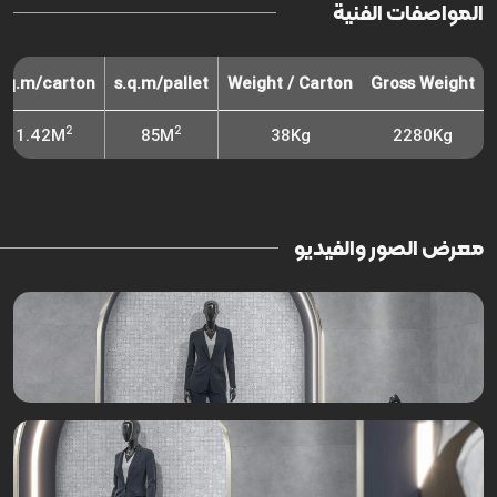
المواصفات الفنية
s.q.m/carton
s.q.m/pallet
Weight / Carton
Gross Weight
2
2
1.42M
85M
38Kg
2280Kg
معرض الصور والفيديو