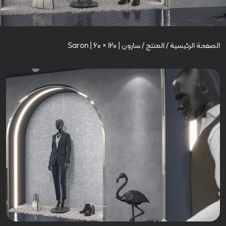
الصفحة الرئيسية
/
المنتج
/
سارون | Saron | 60 × 120