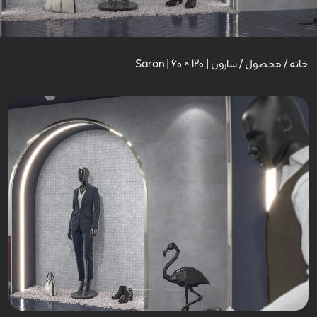
خانه
/
محصول
/
سارون | Saron | 60 × 120