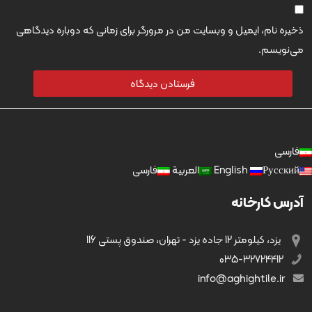
ذخیره نام، ایمیل و وبسایت من در مرورگر برای زمانی که دوباره دیدگاهی
می‌نویسم.
فارسی
Русский
English
العربية
فارسی
آدرس کارخانه
یزد، کیلومتر 12 جاده یزد - تهران، صندوق پستی 116
035-32724412
info@aghightile.ir