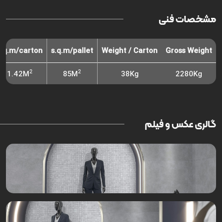
مشخصات فنی
s.q.m/carton
s.q.m/pallet
Weight / Carton
Gross Weight
2
2
1.42M
85M
38Kg
2280Kg
گالری عکس و فیلم