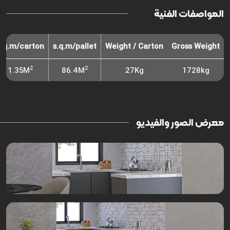
المواصفات الفنية
s.q.m/carton
s.q.m/pallet
Weight / Carton
Gross Weight
2
2
1.35M
86.4M
27Kg
1728kg
معرض الصور والفيديو