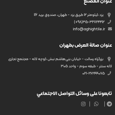
عنوان المصنع
يزد کیلومتر ۱۲ طریق يزد - طهران، صندوق بريد 116
35-32724412(98+)
info@aghightile.ir
عنوان صالة العرض بطهران
بزرگراه رسالت - خیابان بنی‌هاشم نبش کوچه لاله - مجتمع تجاری
لاله سنتر - طبقه سوم - واحد ۳۰۵
۰۲۱-۲۶۲۴۴۰۷۵
تابعونا على وسائل التواصل الاجتماعي