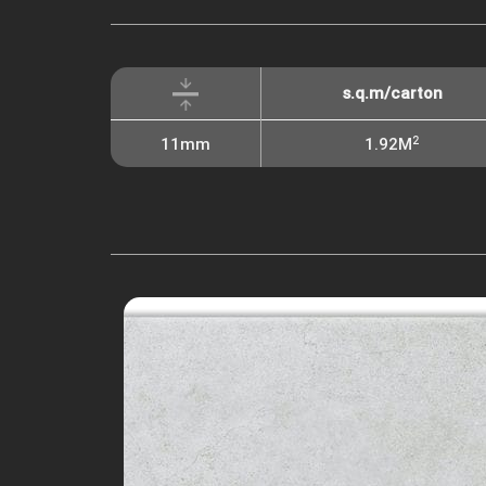
s.q.m/carton
2
11mm
1.92M