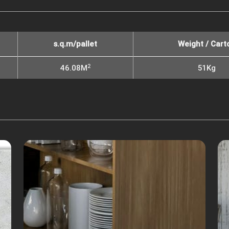
s.q.m/pallet
Weight / Cart
2
46.08M
51Kg