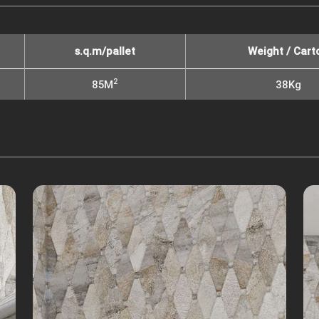
s.q.m/pallet
Weight / Cart
2
85M
38Kg