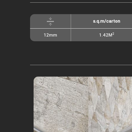
s.q.m/carton
2
12mm
1.42M