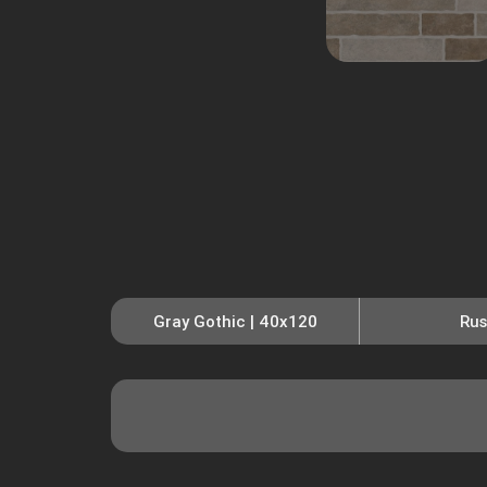
Gray Gothic | 40x120
Rus