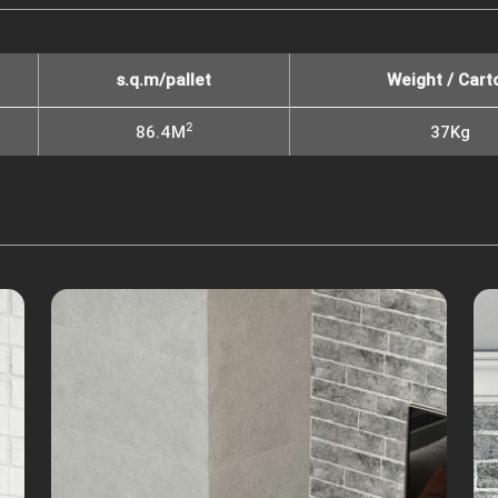
s.q.m/pallet
Weight / Cart
2
86.4M
37Kg