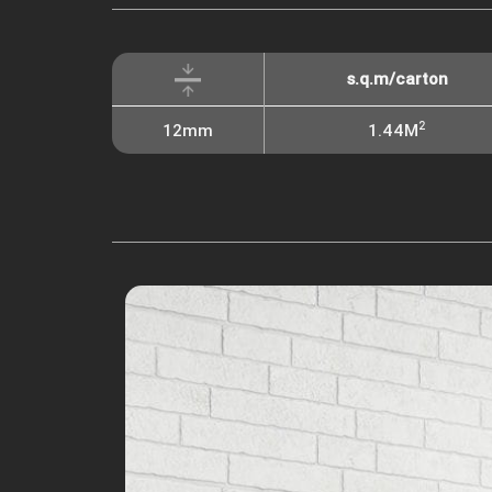
s.q.m/carton
2
12mm
1.44M