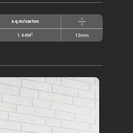
s.q.m/carton
2
1.44M
12mm