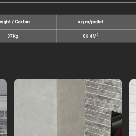
eight / Carton
s.q.m/pallet
2
37Kg
86.4M