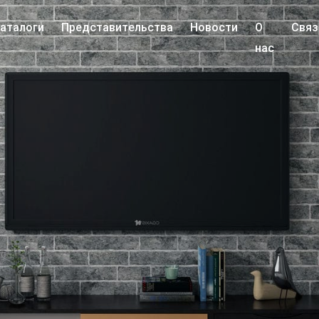
аталоги
Представительства
Новости
О
Связ
нас