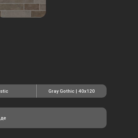
stic
Gray Gothic | 40x120
еде