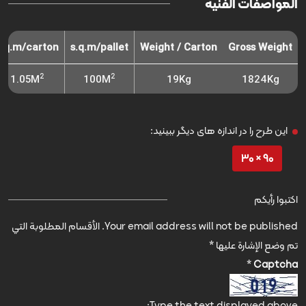
المواصفات الفنية
s.q.m/carton
s.q.m/pallet
Weight / Carton
Gross Weight
2
2
1.05M
100M
19Kg
1824Kg
این طرح را در اندازه های دیگر ببینید:
90 × 30
اكتبوا رأيكم
Your email address will not be published.
الأقسام المطلوبة التي
تم وضع الإشارة عليها
*
*
Captcha
Type the text displayed above: