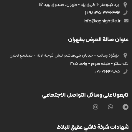
يزد کیلومتر ۱۲ طریق يزد - طهران، صندوق بريد 116
35-32724412(98+)
info@aghightile.ir
عنوان صالة العرض بطهران
بزرگراه رسالت - خیابان بنی‌هاشم نبش کوچه لاله - مجتمع تجاری
لاله سنتر - طبقه سوم - واحد ۳۰۵
۰۲۱-۲۶۲۴۴۰۷۵
تابعونا على وسائل التواصل الاجتماعي
شهادات شركة كاشي عقيق للبلاط