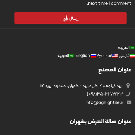
next time I comment.
العربية
فارسی
Русский
English
العربية
عنوان المصنع
يزد کیلومتر ۱۲ طریق يزد - طهران، صندوق بريد 116
35-32724412(98+)
info@aghightile.ir
عنوان صالة العرض بطهران