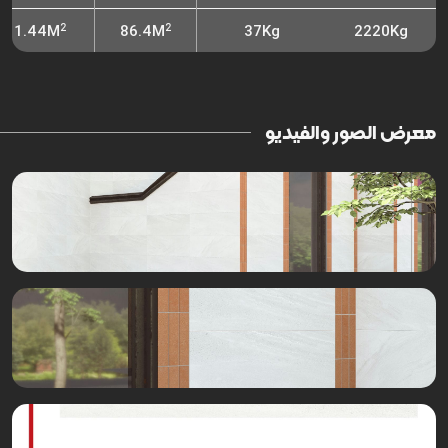
2
2
1.44M
86.4M
37Kg
2220Kg
معرض الصور والفيديو