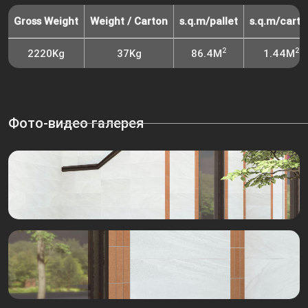
Gross Weight
Weight / Carton
s.q.m/pallet
s.q.m/carto
2
2
2220Kg
37Kg
86.4M
1.44M
Фото-видео галерея