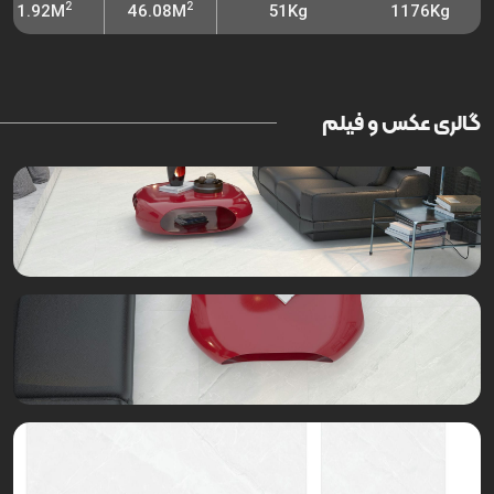
2
2
1.92M
46.08M
51Kg
1176Kg
گالری عکس و فیلم