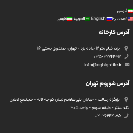
فارسی
Русский
English
العربية
فارسی
آدرس کارخانه
یزد، کیلومتر 12 جاده یزد - تهران، صندوق پستی 116
035-32724412
info@aghightile.ir
آدرس شوروم تهران
بزرگراه رسالت - خیابان بنی‌هاشم نبش کوچه لاله - مجتمع تجاری
لاله سنتر - طبقه سوم - واحد ۳۰۵
۰۲۱-۲۶۲۴۴۰۷۵