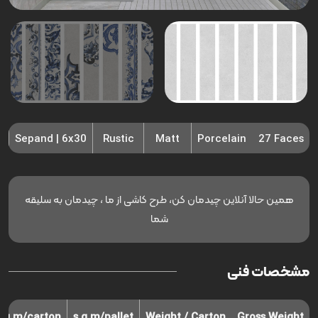
Sepand | 6x30
Rustic
Matt
Porcelain
27 Faces
همین حالا آنلاین چیدمان کن، طرح کاشی از ما ، چیدمان به سلیقه
شما
مشخصات فنی
s.q.m/carton
s.q.m/pallet
Weight / Carton
Gross Weight