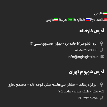
فارسی
Русский
English
العربية
فارسی
آدرس کارخانه
یزد، کیلومتر 12 جاده یزد - تهران، صندوق پستی 116
035-32724412
info@aghightile.ir
آدرس شوروم تهران
بزرگراه رسالت - خیابان بنی‌هاشم نبش کوچه لاله - مجتمع تجاری
لاله سنتر - طبقه سوم - واحد ۳۰۵
۰۲۱-۲۶۲۴۴۰۷۵