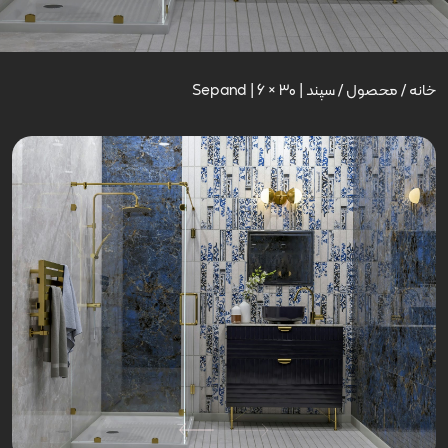
خانه
/
محصول
/
سپند | Sepand | 6 × 30