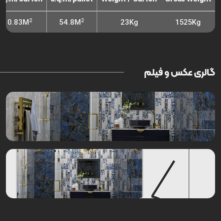
2
2
0.83M
54.8M
23Kg
1525Kg
گالری عکس و فیلم