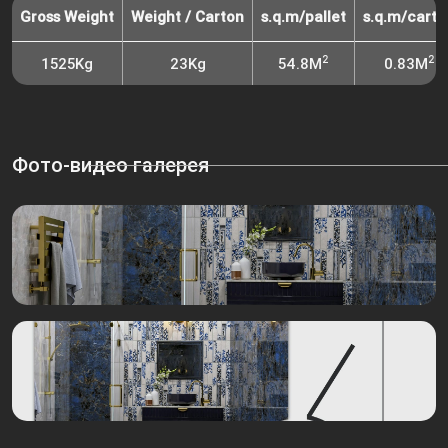
Gross Weight
Weight / Carton
s.q.m/pallet
s.q.m/carto
2
2
1525Kg
23Kg
54.8M
0.83M
Фото-видео галерея