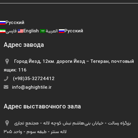
Русский
فارسی
English
العربية
Русский
Адрес завода
Город Йезд, 12км. дороги Йезд – Тегеран, почтовый
ящик: 116
(+98)35-32724412
info@aghightile.ir
Адрес выставочного зала
بزرگراه رسالت - خیابان بنی‌هاشم نبش کوچه لاله - مجتمع تجاری
لاله سنتر - طبقه سوم - واحد ۳۰۵