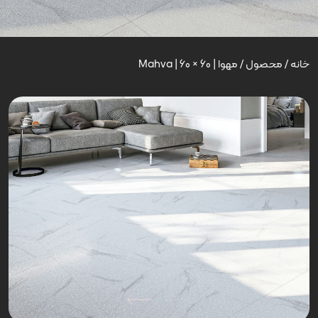
خانه
/
محصول
/
مهوا | Mahva | 60 × 60