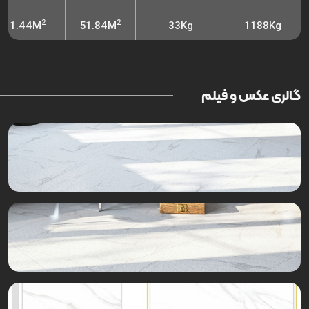
2
2
1.44M
51.84M
33Kg
1188Kg
گالری عکس و فیلم