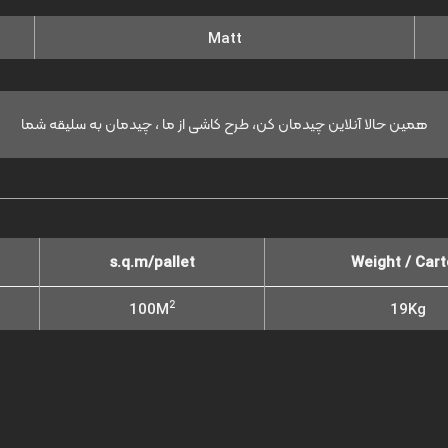
Matt
همین حالا آنلاین چیدمان کن، طرح کاشی از ما ، چیدمان به سلیقه شما
s.q.m/pallet
Weight / Car
2
100M
19Kg