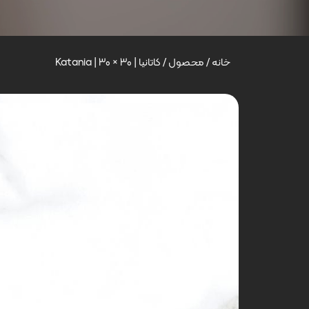
خانه
/
محصول
/
کاتانیا | Katania | 30 × 30