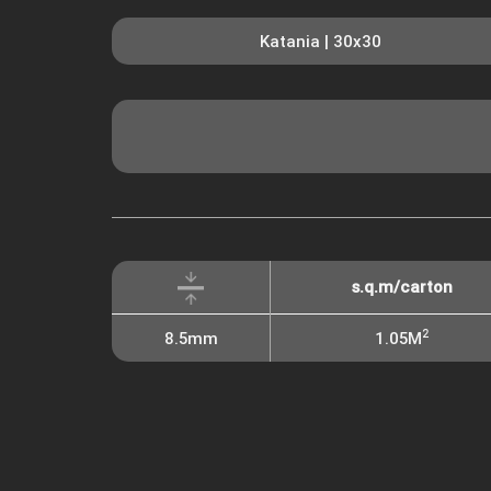
Katania | 30x30
s.q.m/carton
2
8.5mm
1.05M