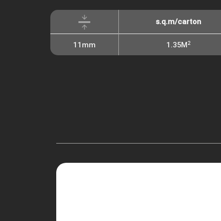
s.q.m/carton
2
11mm
1.35M