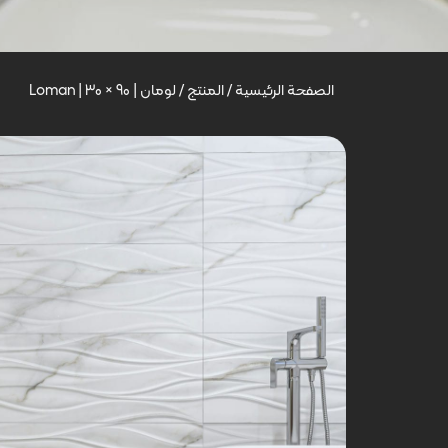
الصفحة الرئيسية
/
المنتج
/
لومان | Loman | 30 × 90