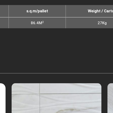
s.q.m/pallet
Weight / Cart
2
86.4M
27Kg