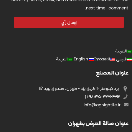
next time I comment.
العربية
فارسی
Русский
English
العربية
عنوان المصنع
يزد کیلومتر ۱۲ طریق يزد - طهران، صندوق بريد 116
35-32724412(98+)
info@aghightile.ir
عنوان صالة العرض بطهران