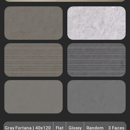
rk Gray Fortana | 40x120
Flat
Glossy
Random
3 Faces