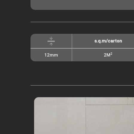
s.q.m/carton
2
12mm
2M