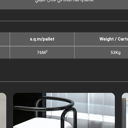
s.q.m/pallet
Weight / Cart
2
76M
53Kg