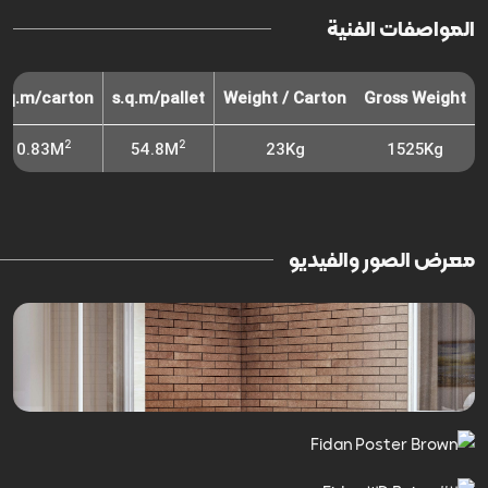
المواصفات الفنية
s.q.m/carton
s.q.m/pallet
Weight / Carton
Gross Weight
2
2
0.83M
54.8M
23Kg
1525Kg
معرض الصور والفيديو