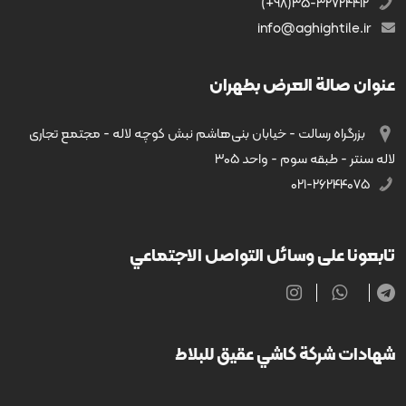
35-32724412(98+)
info@aghightile.ir
عنوان صالة العرض بطهران
بزرگراه رسالت - خیابان بنی‌هاشم نبش کوچه لاله - مجتمع تجاری
لاله سنتر - طبقه سوم - واحد ۳۰۵
۰۲۱-۲۶۲۴۴۰۷۵
تابعونا على وسائل التواصل الاجتماعي
شهادات شركة كاشي عقيق للبلاط