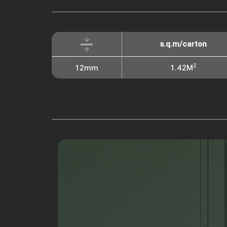
s.q.m/carton
2
12mm
1.42M