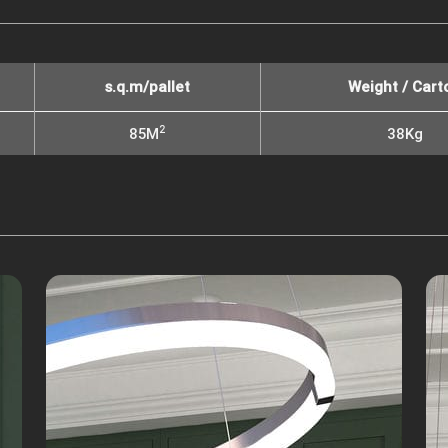
s.q.m/pallet
Weight / Cart
2
85M
38Kg