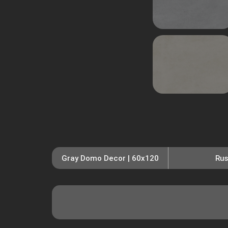
Gray Domo Decor | 60x120
Rus