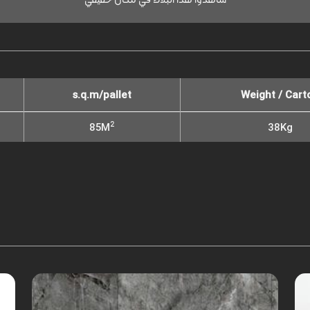
s.q.m/pallet
Weight / Cart
2
85M
38Kg