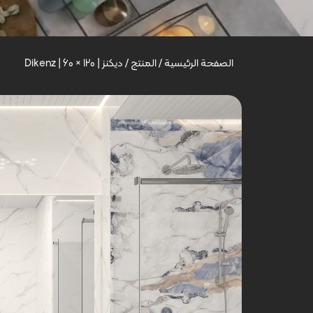
الصفحة الرئيسية
/
المنتج
/
دیکنز | Dikenz | 60 × 120