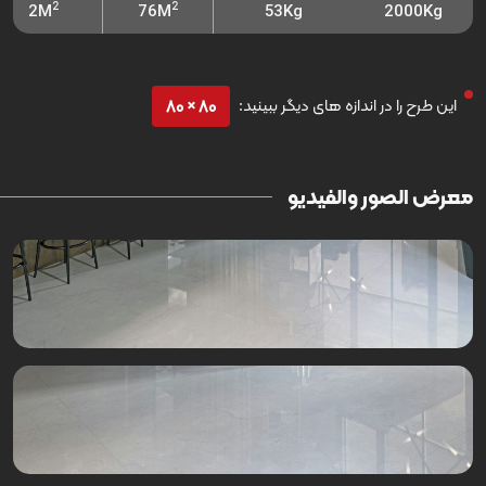
2
2
2M
76M
53Kg
2000Kg
این طرح را در اندازه های دیگر ببینید:
80 × 80
معرض الصور والفيديو