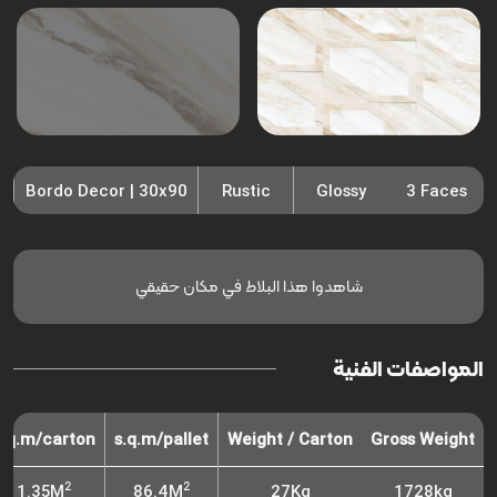
Bordo Decor | 30x90
Rustic
Glossy
3 Faces
شاهدوا هذا البلاط في مكان حقيقي
المواصفات الفنية
s.q.m/carton
s.q.m/pallet
Weight / Carton
Gross Weight
2
2
1.35M
86.4M
27Kg
1728kg