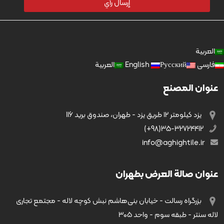
العربية
فارسی
Русский
English
العربية
عنوان المصنع
يزد کیلومتر ۱۲ طریق يزد - طهران، صندوق بريد 116
35-32724412(98+)
info@aghightile.ir
عنوان صالة العرض بطهران
بزرگراه رسالت - خیابان بنی‌هاشم نبش کوچه لاله - مجتمع تجاری
لاله سنتر - طبقه سوم - واحد ۳۰۵