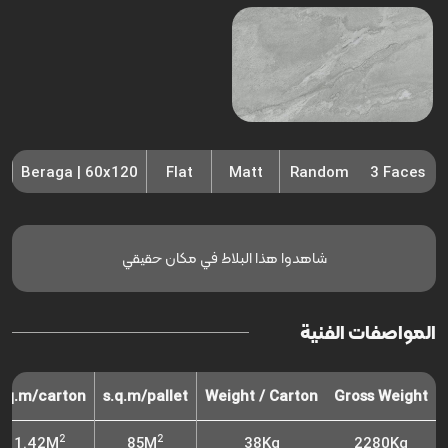
Beraga | 60x120
Flat
Matt
Random
3 Faces
شاهدوا هذا البلاط في مكان حقيقي
المواصفات الفنية
s.q.m/carton
s.q.m/pallet
Weight / Carton
Gross Weight
2
2
1.42M
85M
38Kg
2280Kg