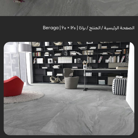
الصفحة الرئيسية
/
المنتج
/
براکا | Beraga | 60 × 120