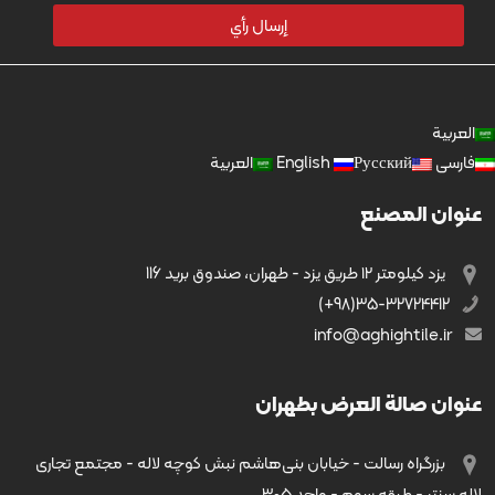
العربية
فارسی
Русский
English
العربية
عنوان المصنع
يزد کیلومتر ۱۲ طریق يزد - طهران، صندوق بريد 116
35-32724412(98+)
info@aghightile.ir
عنوان صالة العرض بطهران
بزرگراه رسالت - خیابان بنی‌هاشم نبش کوچه لاله - مجتمع تجاری
لاله سنتر - طبقه سوم - واحد ۳۰۵