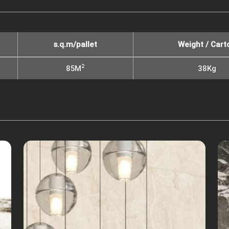
s.q.m/pallet
Weight / Cart
2
85M
38Kg