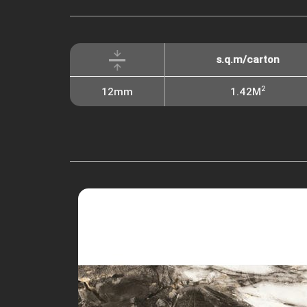
s.q.m/carton
2
12mm
1.42M