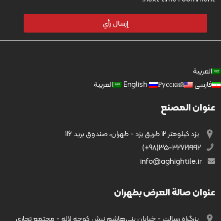
العربية
فارسی
Русский
English
العربية
عنوان المصنع
يزد کیلومتر ۱۲ طریق يزد - طهران، صندوق بريد 116
35-32724412(98+)
info@aghightile.ir
عنوان صالة العرض بطهران
بزرگراه رسالت - خیابان بنی‌هاشم نبش کوچه لاله - مجتمع تجاری