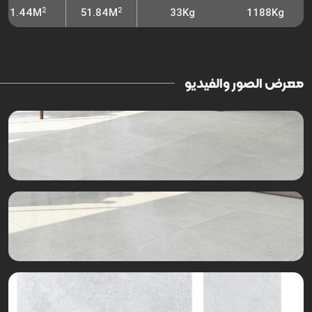
2
2
1.44M
51.84M
33Kg
1188Kg
معرض الصور والفيديو