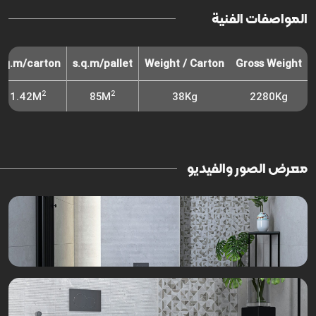
المواصفات الفنية
s.q.m/carton
s.q.m/pallet
Weight / Carton
Gross Weight
2
2
1.42M
85M
38Kg
2280Kg
معرض الصور والفيديو