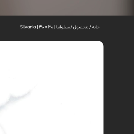
خانه
/
محصول
/
سیلوانیا | Silvania | 30 × 30