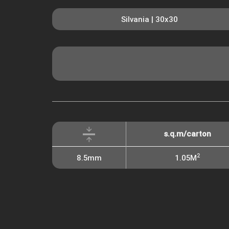
Silvania | 30x30
s.q.m/carton
2
8.5mm
1.05M