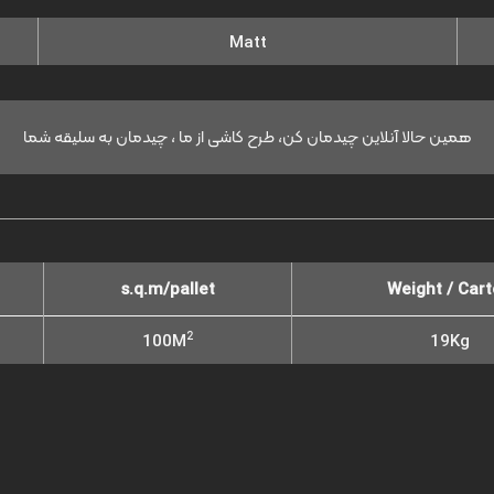
Matt
همین حالا آنلاین چیدمان کن، طرح کاشی از ما ، چیدمان به سلیقه شما
s.q.m/pallet
Weight / Car
2
100M
19Kg