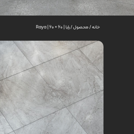
خانه
/
محصول
/
رایا | Raya | 60 × 60