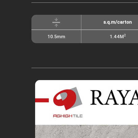
s.q.m/carton
2
10.5mm
1.44M