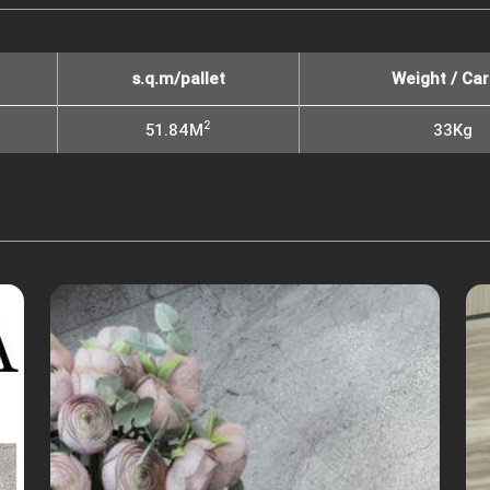
s.q.m/pallet
Weight / Car
2
51.84M
33Kg