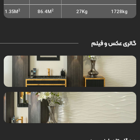
2
2
1.35M
86.4M
27Kg
1728kg
گالری عکس و فیلم