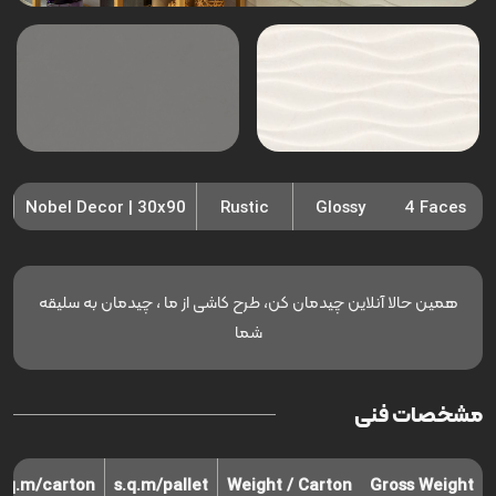
Nobel Decor | 30x90
Rustic
Glossy
4 Faces
همین حالا آنلاین چیدمان کن، طرح کاشی از ما ، چیدمان به سلیقه
شما
مشخصات فنی
s.q.m/carton
s.q.m/pallet
Weight / Carton
Gross Weight