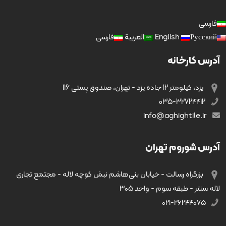
فارسی
Русский
English
العربية
فارسی
آدرس کارخانه
یزد، کیلومتر 12 جاده یزد - تهران، صندوق پستی 116
035-32724412
info@aghightile.ir
آدرس شوروم تهران
بزرگراه رسالت - خیابان بنی‌هاشم نبش کوچه لاله - مجتمع تجاری
لاله سنتر - طبقه سوم - واحد ۳۰۵
۰۲۱-۲۶۲۴۴۰۷۵