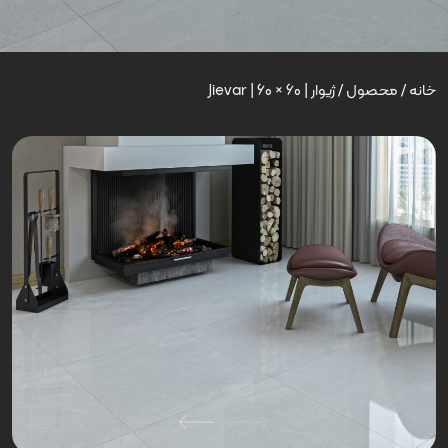
خانه
/
محصول
/
ژیوار | Jievar | 60 × 60