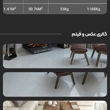
2
2
1.41M
50.76M
33Kg
1188Kg
گالری عکس و فیلم