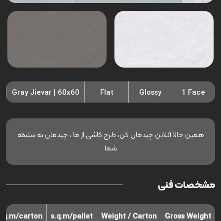
Gray Jievar | 60x60
Flat
Glossy
1 Face
همین حالا آنلاین چیدمان کن، طرح کاشی از ما ، چیدمان به سلیقه
شما
مشخصات فنی
s.q.m/carton
s.q.m/pallet
Weight / Carton
Gross Weight