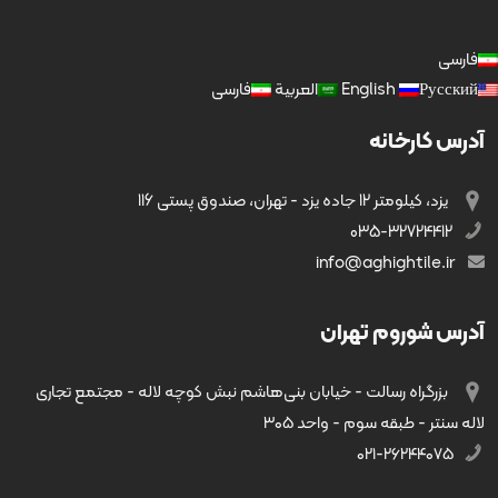
فارسی
Русский
English
العربية
فارسی
آدرس کارخانه
یزد، کیلومتر 12 جاده یزد - تهران، صندوق پستی 116
035-32724412
info@aghightile.ir
آدرس شوروم تهران
بزرگراه رسالت - خیابان بنی‌هاشم نبش کوچه لاله - مجتمع تجاری
لاله سنتر - طبقه سوم - واحد ۳۰۵
۰۲۱-۲۶۲۴۴۰۷۵