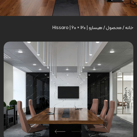
خانه
/
محصول
/
هیسارو | Hissaro | 60 × 120