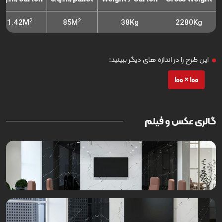
2
2
1.42M
85M
38Kg
2280Kg
این طرح را در اندازه های دیگر ببینید:
100 × 100
گالری عکس و فیلم