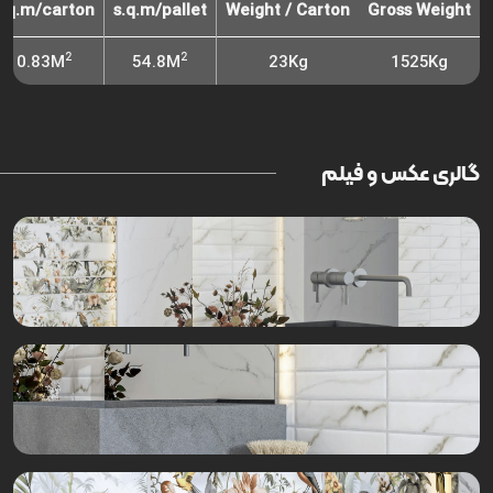
s.q.m/carton
s.q.m/pallet
Weight / Carton
Gross Weight
2
2
0.83M
54.8M
23Kg
1525Kg
گالری عکس و فیلم