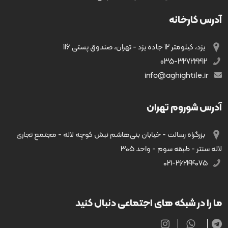
آدرس کارخانه
یزد، کیلومتر 12 جاده یزد - تهران، صندوق پستی 116
035-32724412
info@aghightile.ir
آدرس شوروم تهران
بزرگراه رسالت - خیابان بنی‌هاشم نبش کوچه لاله - مجتمع تجاری
لاله سنتر - طبقه سوم - واحد ۳۰۵
۰۲۱-۲۶۲۴۴۰۷۵
ما را در شبکه های اجتماعی دنبال کنید