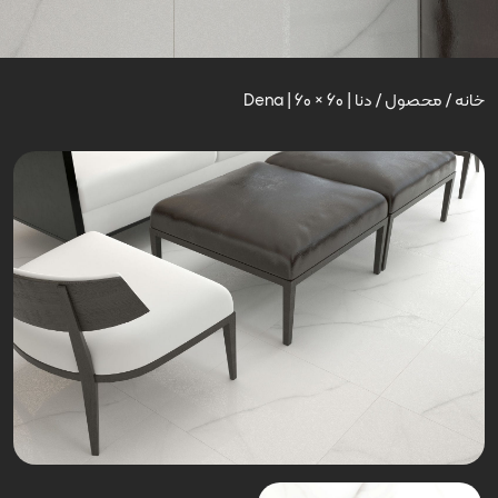
خانه
/
محصول
/
دنا | Dena | 60 × 60