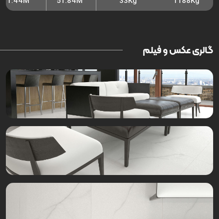
1.44M
51.84M
33Kg
1188Kg
گالری عکس و فیلم