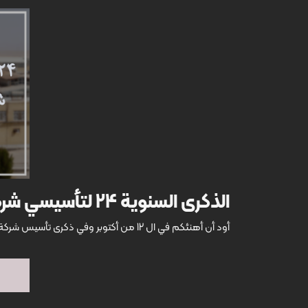
الذكرى السنوية 24 لتأسيسي شركة كاشي عقيق للبلاط
أود أن أهنئكم في ال 12 من أكتوبر وفي ذكرى تأسيس شركة "مصانع كاشي عقيق" لصناعة البلاط وأقدم التحية والمباركة لعائلة شركتنا الكبيرة.