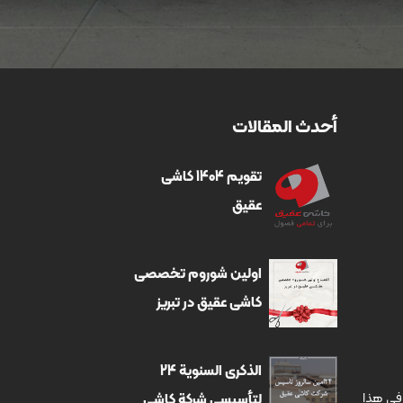
أحدث المقالات
تقویم 1404 کاشی
عقیق
اولین شوروم تخصصی
کاشی عقیق در تبریز
الذكرى السنوية 24
منى بأن نشهد في هذا
لتأسيسي شركة كاشي