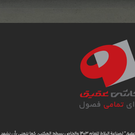
نقدم لوكلائنا التجاريين وشركائنا الكرام تقويم شركة "كاشي عقيق" لصناعة البلاط للعام 1403 والخاص بسطح المكتب. كما نت