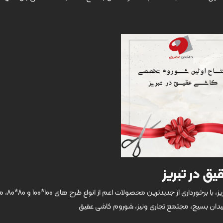
 در تبریز
تبریزی های عزیز 🥰 شوروم تخصصی کاشی عقیق د