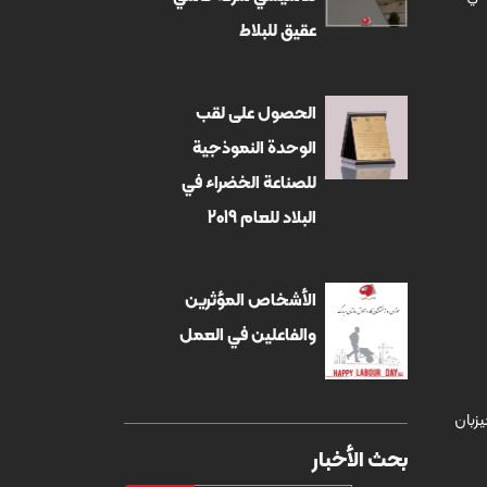
عقيق للبلاط
الحصول على لقب
الوحدة النموذجية
للصناعة الخضراء في
البلاد للعام 2019
الأشخاص المؤثرين
والفاعلين في العمل
ر شهر تبریز، با برخورداری از جدیدترین محصولات اعم از انواع طرح های 100*100 و 80*80، میزبان
بحث الأخبار