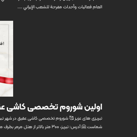
العام فعاليات وأحداث مفرحة للشعب الإيراني ....
اولین شوروم تخصصی کاشی عقیق
شماست 🤗 آدرس: تبریز، 300 متر بالاتر از هتل مرمر بطرف میدان بسیج، مجتمع تجاری ونیز، شوروم کاشی عقیق