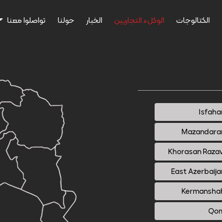
الكتالوجات
الوكلء التجاريين
الخبار
حولنا
تواصلوا معنا
Isfaha
Mazandara
Khorasan Razav
East Azerbaija
Kermansha
Qo