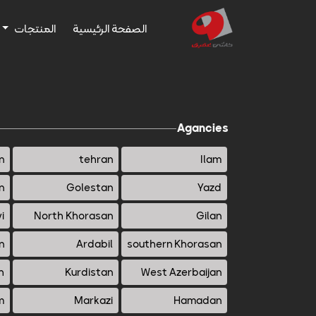
الصفحة الرئيسية
المنتجات
Agancies
n
tehran
Ilam
n
Golestan
Yazd
i
North Khorasan
Gilan
n
Ardabil
southern Khorasan
h
Kurdistan
West Azerbaijan
m
Markazi
Hamadan