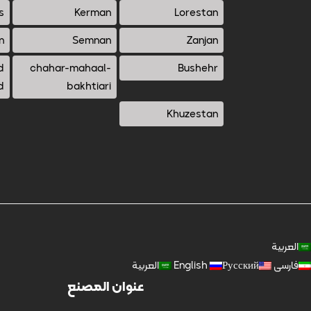
s
Kerman
Lorestan
n
Semnan
Zanjan
d
chahar-mahaal-
Bushehr
d
bakhtiari
Khuzestan
العربية
فارسی
Русский
English
العربية
عنوان المصنع