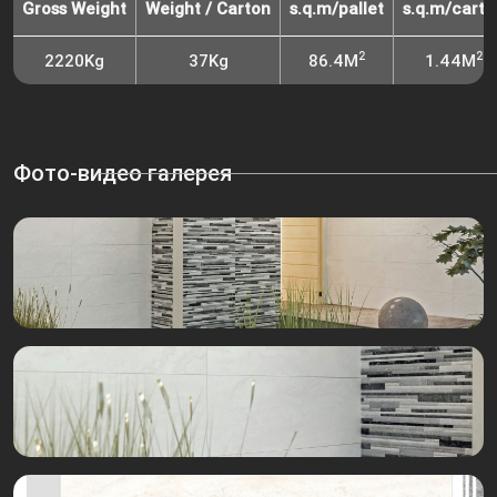
Gross Weight
Weight / Carton
s.q.m/pallet
s.q.m/carto
2
2
2220Kg
37Kg
86.4M
1.44M
Фото-видео галерея