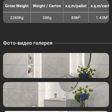
Gross Weight
Weight / Carton
s.q.m/pallet
s.q.m/carto
2
2
2280Kg
38Kg
85M
1.42M
Фото-видео галерея