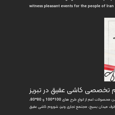
witness pleasant events for the people of Iran 
 تخصصی کاشی عقیق در تبریز
شوروم تخصصی کاشی عقیق در شهر تبریز، با برخورداری از جدیدترین محصولات اعم از انواع طرح های 100*100 و 80*80،