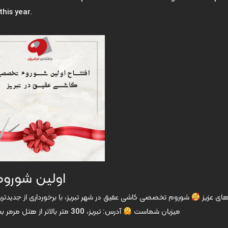
this year.
اولین شوروم
های عزیز
میزبان شماست
آدرس: تبریز، 300 متر بالاتر از هتل مرمر بطرف میدان بسیج، مجتمع تجاری ونیز، شوروم کاشی عقیق