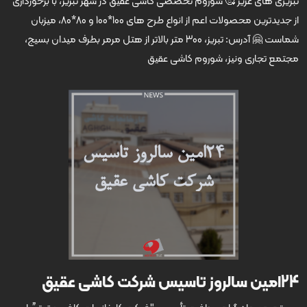
تبریزی های عزیز 🥰 شوروم تخصصی کاشی عقیق در شهر تبریز، با برخورداری
از جدیدترین محصولات اعم از انواع طرح های 100*100 و 80*80، میزبان
شماست 🤗 آدرس: تبریز، 300 متر بالاتر از هتل مرمر بطرف میدان بسیج،
مجتمع تجاری ونیز، شوروم کاشی عقیق
24امین سالروز تاسیس شرکت کاشی عقیق