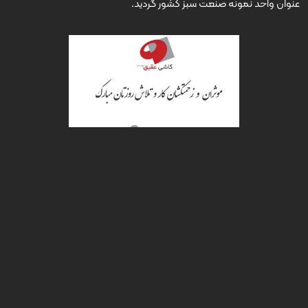
عنوان واحد نمونه صنعت سبز کشور گردید.
موثران و زحمتکشان کار و تلاش
گرامیداشت روز جهانی کار و کارگر ، فرصت مغتنمی است تا با تأسی از
فرمایشات گهربار حضرت محمد (ص) و ائمه ی معصومین (ع)، زحمات و