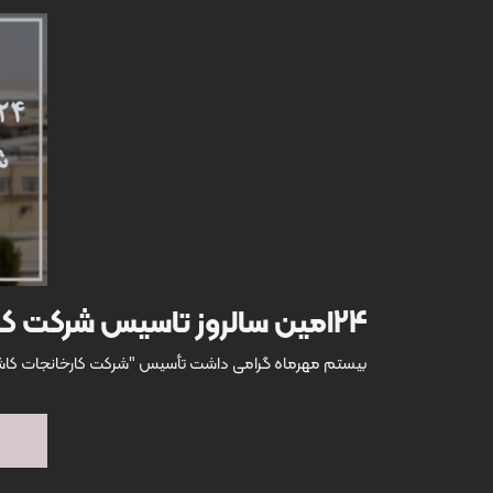
24امین سالروز تاسیس شرکت کاشی عقیق
بیستم مهرماه گرامی داشت تأسیس "شرکت کارخانجات کاشی 