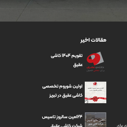
مقالات اخیر
تقویم 1404 کاشی
عقیق
اولین شوروم تخصصی
کاشی عقیق در تبریز
24امین سالروز تاسیس
ی برای
شرکت کاشی عقیق