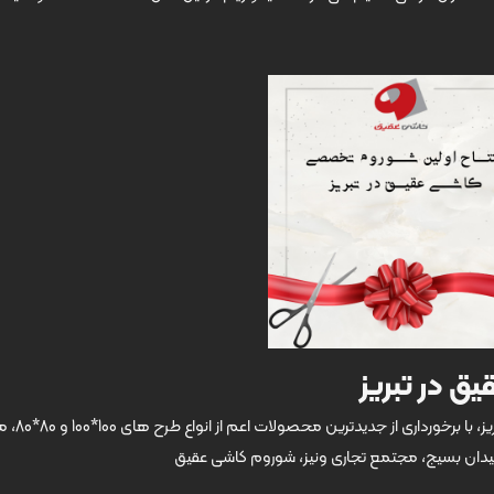
 در تبریز
تبریزی های عزیز 🥰 شوروم تخصصی کاشی عقیق د