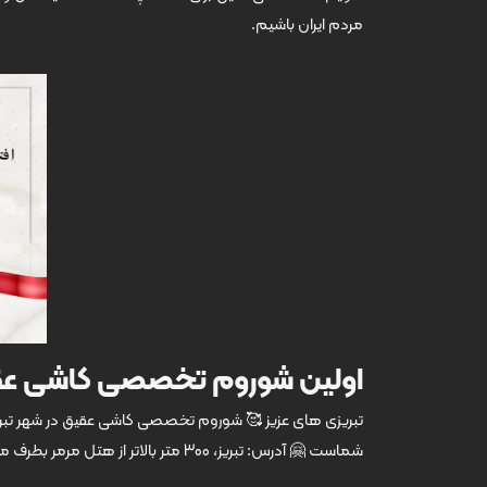
مردم ایران باشیم.
اولین شوروم تخصصی کاشی عقیق
شماست 🤗 آدرس: تبریز، 300 متر بالاتر از هتل مرمر بطرف میدان بسیج، مجتمع تجاری ونیز، شوروم کاشی عقیق