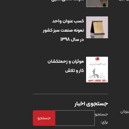
کسب عنوان واحد
نمونه صنعت سبز کشور
در سال 1398
موثران و زحمتکشان
کار و تلاش
جستجوی اخبار
ر شهر تبریز، با برخورداری از جدیدترین محصولات اعم از انواع طرح های 100*100 و 80*80، میزبان
جستجو
برای: