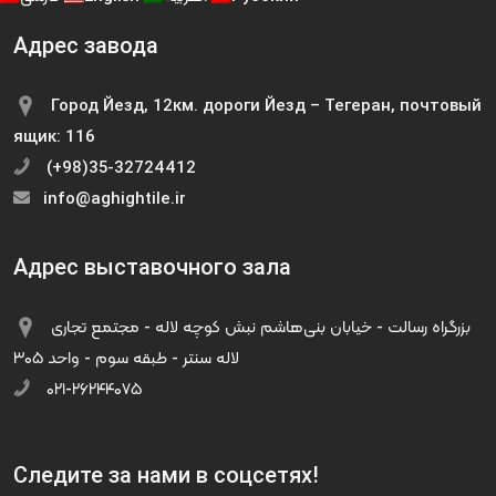
Адрес завода
Город Йезд, 12км. дороги Йезд – Тегеран, почтовый
ящик: 116
(+98)35-32724412
info@aghightile.ir
Адрес выставочного зала
بزرگراه رسالت - خیابان بنی‌هاشم نبش کوچه لاله - مجتمع تجاری
لاله سنتر - طبقه سوم - واحد ۳۰۵
۰۲۱-۲۶۲۴۴۰۷۵
Следите за нами в соцсетях!